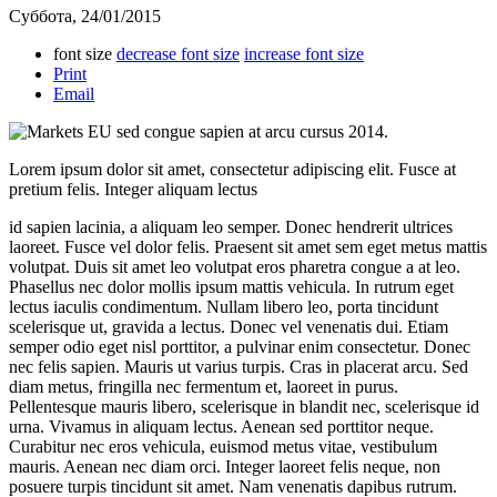
Суббота, 24/01/2015
font size
decrease font size
increase font size
Print
Email
Lorem ipsum dolor sit amet, consectetur adipiscing elit. Fusce at
pretium felis. Integer aliquam lectus
id sapien lacinia, a aliquam leo semper. Donec hendrerit ultrices
laoreet. Fusce vel dolor felis. Praesent sit amet sem eget metus mattis
volutpat. Duis sit amet leo volutpat eros pharetra congue a at leo.
Phasellus nec dolor mollis ipsum mattis vehicula. In rutrum eget
lectus iaculis condimentum. Nullam libero leo, porta tincidunt
scelerisque ut, gravida a lectus. Donec vel venenatis dui. Etiam
semper odio eget nisl porttitor, a pulvinar enim consectetur. Donec
nec felis sapien. Mauris ut varius turpis. Cras in placerat arcu. Sed
diam metus, fringilla nec fermentum et, laoreet in purus.
Pellentesque mauris libero, scelerisque in blandit nec, scelerisque id
urna. Vivamus in aliquam lectus. Aenean sed porttitor neque.
Curabitur nec eros vehicula, euismod metus vitae, vestibulum
mauris. Aenean nec diam orci. Integer laoreet felis neque, non
posuere turpis tincidunt sit amet. Nam venenatis dapibus rutrum.