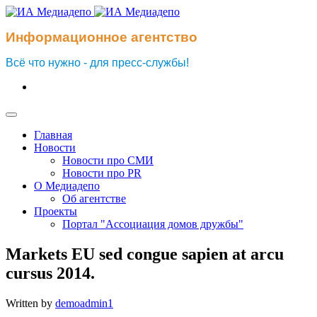
Информационное агентство
Всё что нужно - для пресс-службы!
Главная
Новости
Новости про СМИ
Новости про PR
О Медиадепо
Об агентстве
Проекты
Портал "Ассоциация домов дружбы"
Markets EU sed congue sapien at arcu
cursus 2014.
Written by
demoadmin1