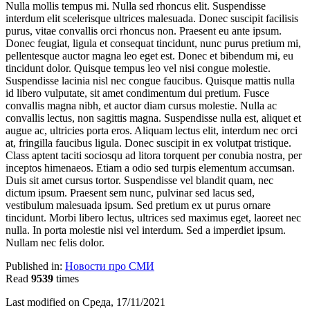
Nulla mollis tempus mi. Nulla sed rhoncus elit. Suspendisse
interdum elit scelerisque ultrices malesuada. Donec suscipit facilisis
purus, vitae convallis orci rhoncus non. Praesent eu ante ipsum.
Donec feugiat, ligula et consequat tincidunt, nunc purus pretium mi,
pellentesque auctor magna leo eget est. Donec et bibendum mi, eu
tincidunt dolor. Quisque tempus leo vel nisi congue molestie.
Suspendisse lacinia nisl nec congue faucibus. Quisque mattis nulla
id libero vulputate, sit amet condimentum dui pretium. Fusce
convallis magna nibh, et auctor diam cursus molestie. Nulla ac
convallis lectus, non sagittis magna. Suspendisse nulla est, aliquet et
augue ac, ultricies porta eros. Aliquam lectus elit, interdum nec orci
at, fringilla faucibus ligula. Donec suscipit in ex volutpat tristique.
Class aptent taciti sociosqu ad litora torquent per conubia nostra, per
inceptos himenaeos. Etiam a odio sed turpis elementum accumsan.
Duis sit amet cursus tortor. Suspendisse vel blandit quam, nec
dictum ipsum. Praesent sem nunc, pulvinar sed lacus sed,
vestibulum malesuada ipsum. Sed pretium ex ut purus ornare
tincidunt. Morbi libero lectus, ultrices sed maximus eget, laoreet nec
nulla. In porta molestie nisi vel interdum. Sed a imperdiet ipsum.
Nullam nec felis dolor.
Published in:
Новости про СМИ
Read
9539
times
Last modified on Среда, 17/11/2021